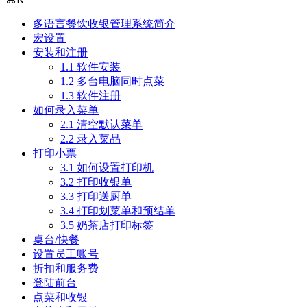
多语言餐饮收银管理系统简介
宏设置
安装和注册
1.1 软件安装
1.2 多台电脑同时点菜
1.3 软件注册
如何录入菜单
2.1 清空默认菜单
2.2 录入菜品
打印小票
3.1 如何设置打印机
3.2 打印收银单
3.3 打印送厨单
3.4 打印划菜单和预结单
3.5 奶茶店打印标签
桌台/快餐
设置员工账号
折扣和服务费
登陆前台
点菜和收银