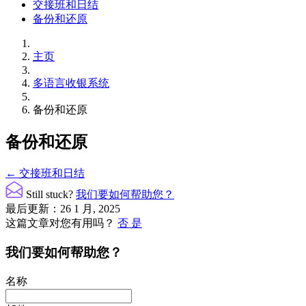
交接班和日结
备份和还原
主页
多语言收银系统
备份和还原
备份和还原
文
← 交接班和日结
档
Still stuck?
我们要如何帮助您？
导
最后更新：26 1 月, 2025
这篇文章对您有用吗？
否
是
航
我们要如何帮助您？
名称