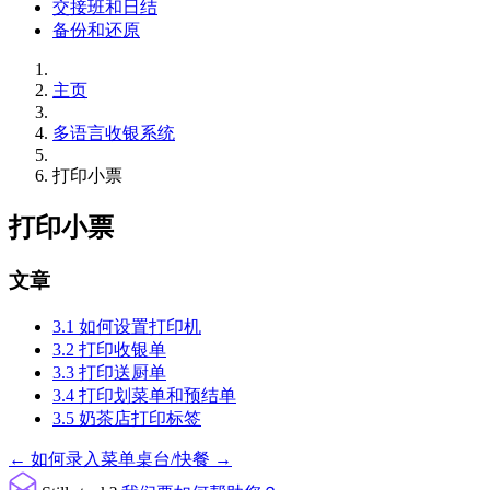
交接班和日结
备份和还原
主页
多语言收银系统
打印小票
打印小票
文章
3.1 如何设置打印机
3.2 打印收银单
3.3 打印送厨单
3.4 打印划菜单和预结单
3.5 奶茶店打印标签
文
← 如何录入菜单
桌台/快餐 →
档