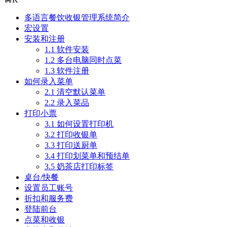
多语言餐饮收银管理系统简介
宏设置
安装和注册
1.1 软件安装
1.2 多台电脑同时点菜
1.3 软件注册
如何录入菜单
2.1 清空默认菜单
2.2 录入菜品
打印小票
3.1 如何设置打印机
3.2 打印收银单
3.3 打印送厨单
3.4 打印划菜单和预结单
3.5 奶茶店打印标签
桌台/快餐
设置员工账号
折扣和服务费
登陆前台
点菜和收银