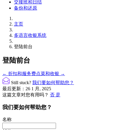
交接班和日结
备份和还原
主页
多语言收银系统
登陆前台
登陆前台
文
← 折扣和服务费
点菜和收银 →
档
Still stuck?
我们要如何帮助您？
导
最后更新：26 1 月, 2025
这篇文章对您有用吗？
否
是
航
我们要如何帮助您？
名称