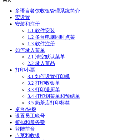
多语言餐饮收银管理系统简介
宏设置
安装和注册
1.1 软件安装
1.2 多台电脑同时点菜
1.3 软件注册
如何录入菜单
2.1 清空默认菜单
2.2 录入菜品
打印小票
3.1 如何设置打印机
3.2 打印收银单
3.3 打印送厨单
3.4 打印划菜单和预结单
3.5 奶茶店打印标签
桌台/快餐
设置员工账号
折扣和服务费
登陆前台
点菜和收银