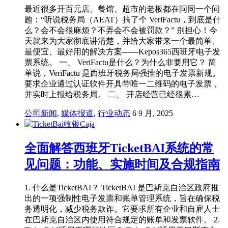
最近很多开百元店、餐馆、超市的老板都在问同一个问
题：“听说税务局（AEAT）搞了个 VeriFactu，到底是什
么？会不会很麻烦？不弄会不会被罚款？” 别担心！今
天就来为大家彻底讲清楚，并给大家带来一个最简单、
最便宜、最好用的解决方案——Kepos365西班牙电子发
票系统。 一、 VeriFactu是什么？为什么非要用它？ 简
单说，VeriFactu 是西班牙税务局强推的电子发票新规。
要求企业通过认证软件开具带唯一二维码的电子发票，
并实时上报给税务局。 二、 开店经营已经很累…
公司新闻
,
媒体报道
,
行业动态
6 9 月, 2025
全面解答西班牙TicketBAI系统的常
见问题：功能、实施时间及合规指南
1. 什么是TicketBAI？ TicketBAI 是巴斯克自治区政府推
出的一项强制性电子发票和账单管理系统，旨在确保税
务透明化，减少税务欺诈。它要求所有企业和自雇人士
在巴斯克自治区内使用符合规定的账单和发票软件。 2.